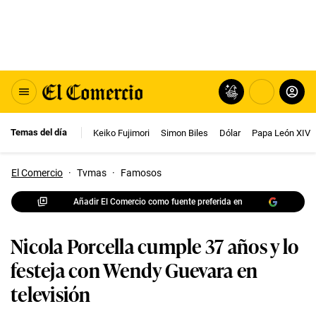
Temas del día
Keiko Fujimori
Simon Biles
Dólar
Papa León XIV
El Comercio
·
Tvmas
·
Famosos
Añadir El Comercio como fuente preferida en
Nicola Porcella cumple 37 años y lo
festeja con Wendy Guevara en
televisión