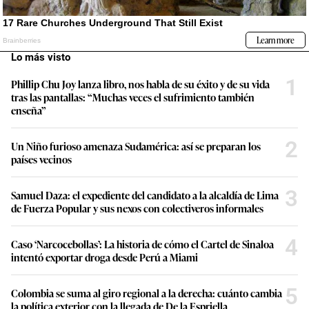
Lo más visto
1
Phillip Chu Joy lanza libro, nos habla de su éxito y de su vida
tras las pantallas: “Muchas veces el sufrimiento también
enseña”
2
Un Niño furioso amenaza Sudamérica: así se preparan los
países vecinos
3
Samuel Daza: el expediente del candidato a la alcaldía de Lima
de Fuerza Popular y sus nexos con colectiveros informales
4
Caso ‘Narcocebollas’: La historia de cómo el Cartel de Sinaloa
intentó exportar droga desde Perú a Miami
5
Colombia se suma al giro regional a la derecha: cuánto cambia
la política exterior con la llegada de De la Espriella