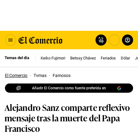
Temas del día
Keiko Fujimori
Betssy Chávez
Feriados
Dólar
J
El Comercio
·
Tvmas
·
Famosos
Añadir El Comercio como fuente preferida en
Alejandro Sanz comparte reflexivo
mensaje tras la muerte del Papa
Francisco