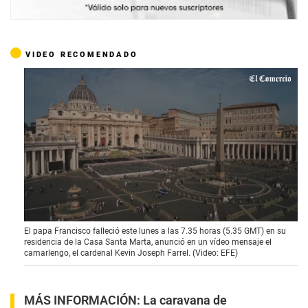
VIDEO RECOMENDADO
0
El papa Francisco falleció este lunes a las 7.35 horas (5.35 GMT) en su
o
residencia de la Casa Santa Marta, anunció en un vídeo mensaje el
f
camarlengo, el cardenal Kevin Joseph Farrel. (Video: EFE)
3
m
i
n
MÁS INFORMACIÓN:
La caravana de
u