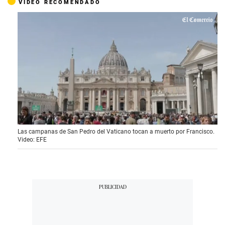
VIDEO RECOMENDADO
0
Las campanas de San Pedro del Vaticano tocan a muerto por Francisco.
s
Video: EFE
e
c
o
n
d
s
o
f
2
m
i