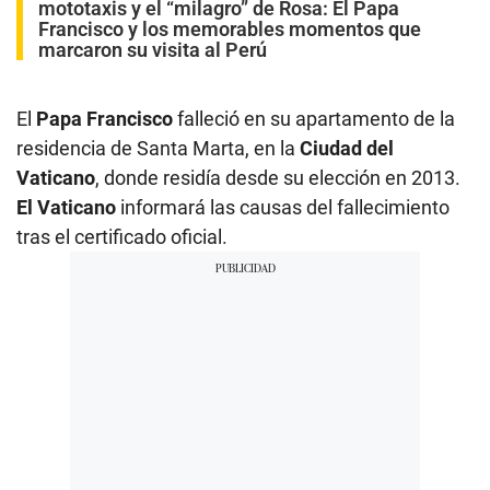
mototaxis y el “milagro” de Rosa: El Papa
t
e
Francisco y los memorables momentos que
s
marcaron su visita al Perú
,
5
5
s
El
Papa Francisco
falleció en su apartamento de la
e
residencia de Santa Marta, en la
Ciudad del
c
o
Vaticano
, donde residía desde su elección en 2013.
n
d
El Vaticano
informará las causas del fallecimiento
s
tras el certificado oficial.