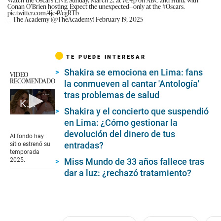
Conan O’Brien hosting. Expect the unexpected—only at the
#Oscars
.
pic.twitter.com/4jc4VcgRTb
— The Academy (@TheAcademy)
February 19, 2025
TE PUEDE INTERESAR
Shakira se emociona en Lima: fans
VIDEO
RECOMENDADO
la conmueven al cantar 'Antología'
tras problemas de salud
Karina Calmet llora en su retorno a 'Al fondo hay sitio'
Shakira y el concierto que suspendió
0
en Lima: ¿Cómo gestionar la
seconds
devolución del dinero de tus
of
Al fondo hay
5
entradas?
sitio estrenó su
minutes,
temporada
44
2025.
Miss Mundo de 33 años fallece tras
seconds
dar a luz: ¿rechazó tratamiento?