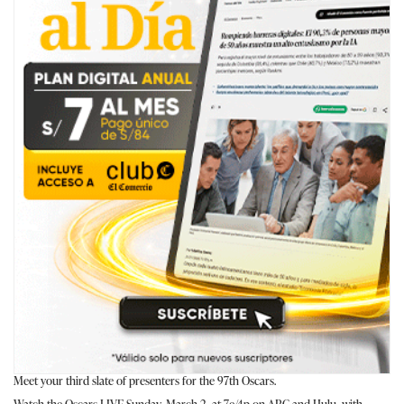
Meet your third slate of presenters for the 97th Oscars.
Watch the Oscars LIVE Sunday, March 2, at 7e/4p on ABC and Hulu, with