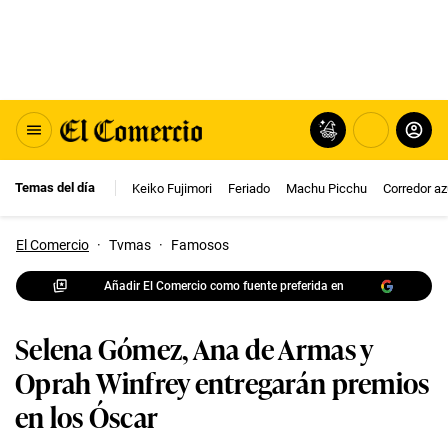
Temas del día
Keiko Fujimori
Feriado
Machu Picchu
Corredor az
El Comercio
·
Tvmas
·
Famosos
Añadir El Comercio como fuente preferida en
Selena Gómez, Ana de Armas y
Oprah Winfrey entregarán premios
en los Óscar