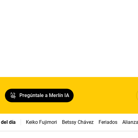
Pregúntale a Merlín IA
del día
Keiko Fujimori
Betssy Chávez
Feriados
Alianz