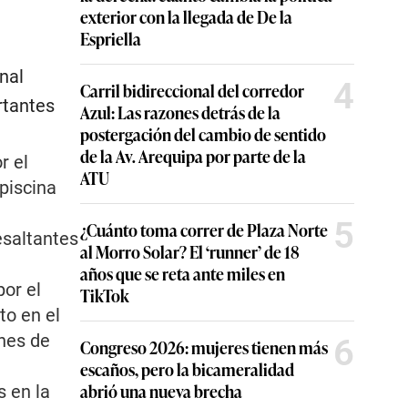
exterior con la llegada de De la
Espriella
nal
4
Carril bidireccional del corredor
rtantes
Azul: Las razones detrás de la
postergación del cambio de sentido
de la Av. Arequipa por parte de la
r el
ATU
piscina
5
¿Cuánto toma correr de Plaza Norte
esaltantes
al Morro Solar? El ‘runner’ de 18
años que se reta ante miles en
por el
TikTok
to en el
nes de
6
Congreso 2026: mujeres tienen más
escaños, pero la bicameralidad
abrió una nueva brecha
 en la