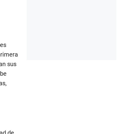
tes
primera
ían sus
abe
as,
dad de