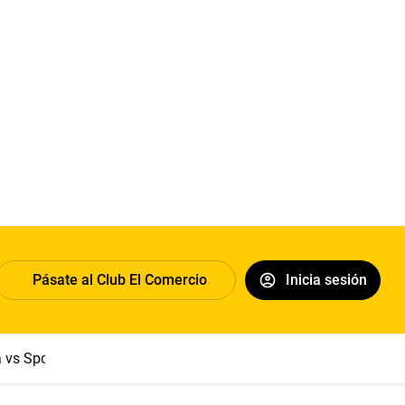
Pásate al Club El Comercio
Inicia sesión
a vs Sport Boys
Jorge Messi
Dólar
Papa León XIV
Congre