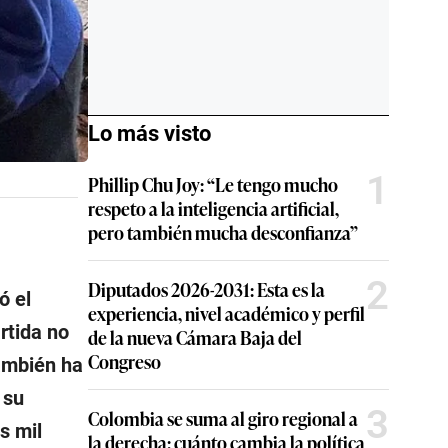
Lo más visto
1
Phillip Chu Joy: “Le tengo mucho
respeto a la inteligencia artificial,
pero también mucha desconfianza”
2
Diputados 2026-2031: Esta es la
ó el
experiencia, nivel académico y perfil
rtida no
de la nueva Cámara Baja del
Congreso
ambién ha
 su
3
Colombia se suma al giro regional a
s mil
la derecha: cuánto cambia la política