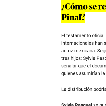
¿Cómo se rep
Pinal?
El testamento oficial
internacionales han s
actriz mexicana. Segú
tres hijos: Sylvia P
señalar que el docume
quienes asumirían la
La distribución podrí
Sylvia Pasquel
se que