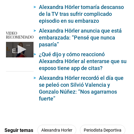
Alexandra Hörler tomaría descanso
de la TV tras sufrir complicado
episodio en su embarazo
Alexandra Hörler anuncia que está
VIDEO
RECOMENDADO
embarazada: “Pensé que nunca
pasaría”
EC | Entrevista a Mónica Delta
¿Qué dijo y cómo reaccionó
0
Alexandra Hörler al enterarse que su
seconds
esposo tiene app de citas?
of
7
Alexandra Hörler recordó el día que
minutes,
50
se peleó con Silvió Valencia y
seconds
Gonzalo Núñez: “Nos agarramos
fuerte”
Seguir temas
Alexandra Horler
Periodista Deportiva