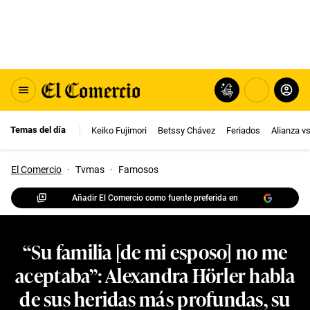
Temas del día
Keiko Fujimori
Betssy Chávez
Feriados
Alianza v
El Comercio
·
Tvmas
·
Famosos
Añadir El Comercio como fuente preferida en
“Su familia [de mi esposo] no me
aceptaba”: Alexandra Hörler habla
de sus heridas más profundas, su