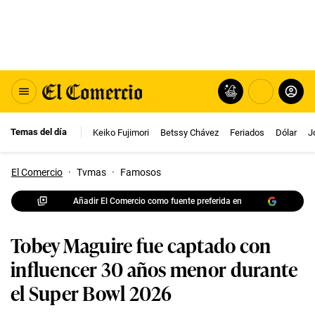
Temas del día
Keiko Fujimori
Betssy Chávez
Feriados
Dólar
J
El Comercio
·
Tvmas
·
Famosos
Añadir El Comercio como fuente preferida en
Tobey Maguire fue captado con
influencer 30 años menor durante
el Super Bowl 2026