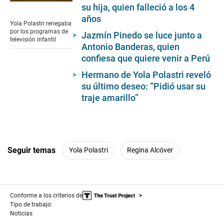
0
su hija, quien falleció a los 4
seconds
años
of
Yola Polastri renegaba
1
por los programas de
Jazmín Pinedo se luce junto a
minute,
televisión infantil
8
Antonio Banderas, quien
seconds
confiesa que quiere venir a Perú
Hermano de Yola Polastri reveló
su último deseo: “Pidió usar su
traje amarillo”
Seguir temas
Yola Polastri
Regina Alcóver
Conforme a los criterios de
Tipo de trabajo:
Noticias