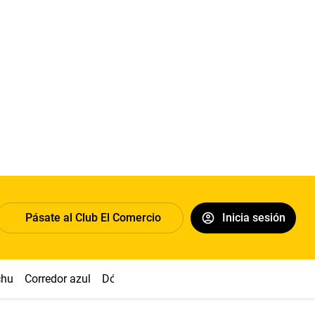
Pásate al Club El Comercio
Inicia sesión
chu
Corredor azul
Dólar
Congreso
Nasca
Acuña
Toled