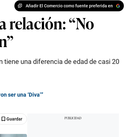
Añadir El Comercio como fuente preferida en
a relación: “No
n”
n tiene una diferencia de edad de casi 20
on ser una ‘Diva’”
Guardar