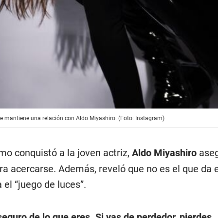
ue mantiene una relación con Aldo Miyashiro. (Foto: Instagram)
mo conquistó a la joven actriz,
Aldo Miyashiro
ase
ara acercarse. Además, reveló que no es el que da 
 el “juego de luces”.
seguro de lo que eres. Si vas de perdedor, pierdes
…