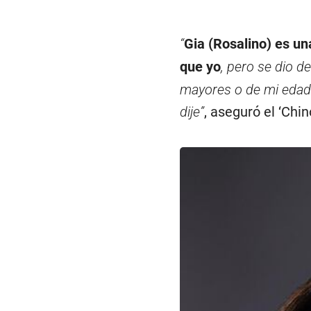
“
Gia (Rosalino) es u
que yo
, pero se dio 
mayores o de mi edad.
dije”
, aseguró el ‘Chino