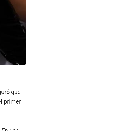
guró que
el primer
 En una