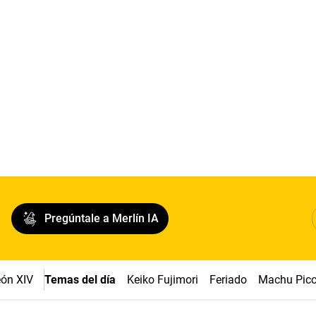
Pregúntale a Merlín IA
ón XIV
Temas del día
Keiko Fujimori
Feriado
Machu Pic