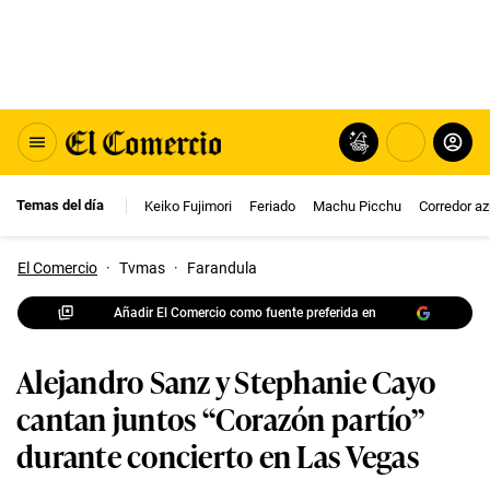
Temas del día
Keiko Fujimori
Feriado
Machu Picchu
Corredor az
El Comercio
·
Tvmas
·
Farandula
Añadir El Comercio como fuente preferida en
Alejandro Sanz y Stephanie Cayo
cantan juntos “Corazón partío”
durante concierto en Las Vegas