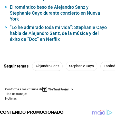
El romántico beso de Alejandro Sanz y
Stephanie Cayo durante concierto en Nueva
York
“Lo he admirado toda mi vida”: Stephanie Cayo
habla de Alejandro Sanz, de la música y del
éxito de “Doc” en Netflix
Seguir temas
Alejandro Sanz
Stephanie Cayo
Faránd
Conforme a los criterios de
Tipo de trabajo:
Noticias