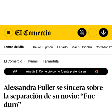
Temas del día
Keiko Fujimori
Feriado
Machu Picchu
Corredor az
El Comercio
·
Tvmas
·
Farandula
Añadir El Comercio como fuente preferida en
Alessandra Fuller se sincera sobre
la separación de su novio: “Fue
duro”