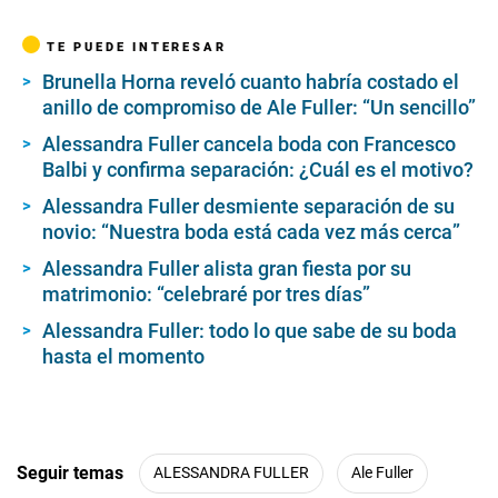
o
n
TE PUEDE INTERESAR
d
s
Brunella Horna reveló cuanto habría costado el
o
anillo de compromiso de Ale Fuller: “Un sencillo”
f
6
m
Alessandra Fuller cancela boda con Francesco
i
Balbi y confirma separación: ¿Cuál es el motivo?
n
u
Alessandra Fuller desmiente separación de su
t
novio: “Nuestra boda está cada vez más cerca”
e
s
,
Alessandra Fuller alista gran fiesta por su
5
matrimonio: “celebraré por tres días”
5
s
Alessandra Fuller: todo lo que sabe de su boda
e
hasta el momento
c
o
n
d
s
Seguir temas
ALESSANDRA FULLER
Ale Fuller