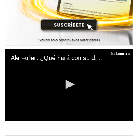
Ale Fuller: ¿Qué hará con su departamento tras terminar con su relación?
0
s
e
c