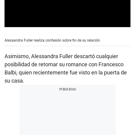
0
s
e
Alessandra Fuller realiza confesión sobre fin de su relación
c
o
n
Asimismo, Alessandra Fuller descartó cualquier
d
s
posibilidad de retomar su romance con Francesco
o
Balbi, quien recientemente fue visto en la puerta de
f
4
su casa.
m
i
n
u
t
e
s
,
5
s
e