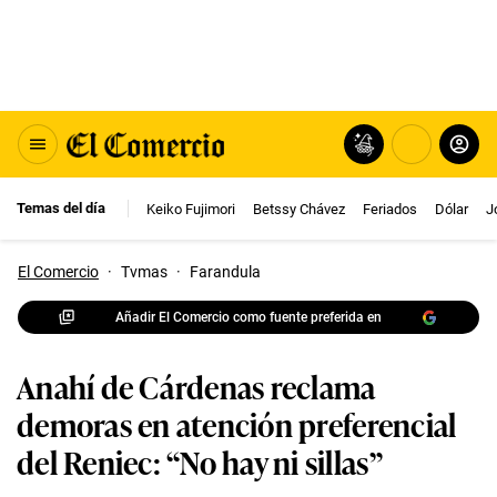
Temas del día
Keiko Fujimori
Betssy Chávez
Feriados
Dólar
J
El Comercio
·
Tvmas
·
Farandula
Añadir El Comercio como fuente preferida en
Anahí de Cárdenas reclama
demoras en atención preferencial
del Reniec: “No hay ni sillas”