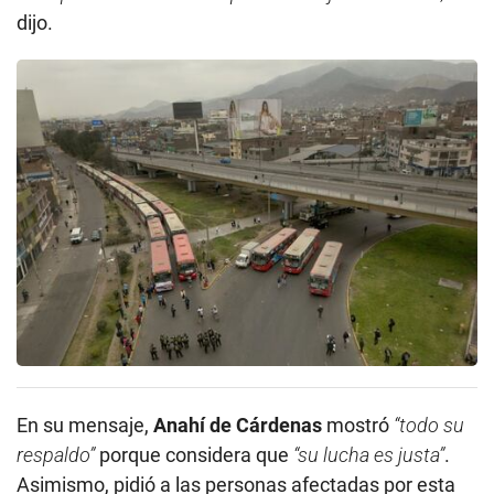
dijo.
En su mensaje,
Anahí de Cárdenas
mostró
“todo su
respaldo”
porque considera que
“su lucha es justa”
.
Asimismo, pidió a las personas afectadas por esta