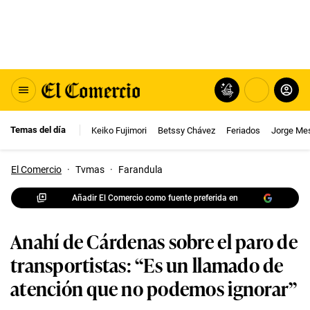
Temas del día
Keiko Fujimori
Betssy Chávez
Feriados
Jorge Me
El Comercio
·
Tvmas
·
Farandula
Añadir El Comercio como fuente preferida en
Anahí de Cárdenas sobre el paro de
transportistas: “Es un llamado de
atención que no podemos ignorar”