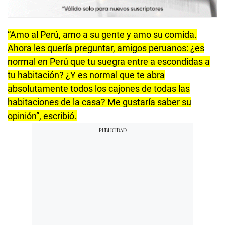
“Amo al Perú, amo a su gente y amo su comida.
Ahora les quería preguntar, amigos peruanos: ¿es
normal en Perú que tu suegra entre a escondidas a
tu habitación? ¿Y es normal que te abra
absolutamente todos los cajones de todas las
habitaciones de la casa? Me gustaría saber su
opinión”, escribió.