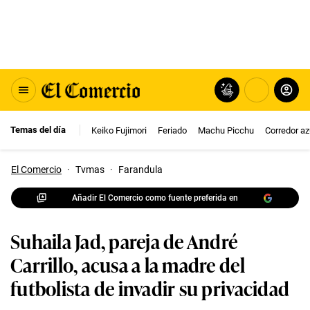
Temas del día
Keiko Fujimori
Feriado
Machu Picchu
Corredor az
El Comercio
·
Tvmas
·
Farandula
Añadir El Comercio como fuente preferida en
Suhaila Jad, pareja de André
Carrillo, acusa a la madre del
futbolista de invadir su privacidad