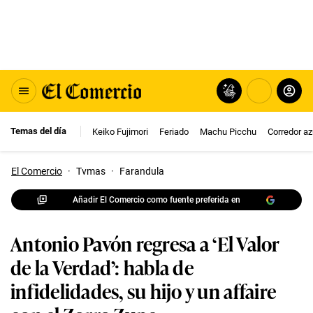
Temas del día
Keiko Fujimori
Feriado
Machu Picchu
Corredor az
El Comercio
·
Tvmas
·
Farandula
Añadir El Comercio como fuente preferida en
Antonio Pavón regresa a ‘El Valor
de la Verdad’: habla de
infidelidades, su hijo y un affaire