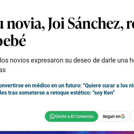
 novia, Joi Sánchez, 
bebé
los novios expresaron su deseo de darle una her
as
nvertirse en médico en un futuro: “Quiere curar a los n
s tras someterse a retoque estético: “soy Ken”
Seguir en