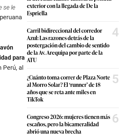
exterior con la llegada de De la
 se le
Espriella
 peruana
4
Carril bidireccional del corredor
Azul: Las razones detrás de la
postergación del cambio de sentido
avón
de la Av. Arequipa por parte de la
idad para
ATU
 Perú, al
5
¿Cuánto toma correr de Plaza Norte
al Morro Solar? El ‘runner’ de 18
años que se reta ante miles en
TikTok
6
Congreso 2026: mujeres tienen más
escaños, pero la bicameralidad
abrió una nueva brecha