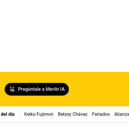
Pregúntale a Merlín IA
del día
Keiko Fujimori
Betssy Chávez
Feriados
Alianz