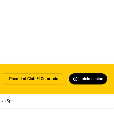
Pásate al Club El Comercio
Inicia sesión
a vs Sport Boys
Jorge Messi
Dólar
Papa León XIV
Congre