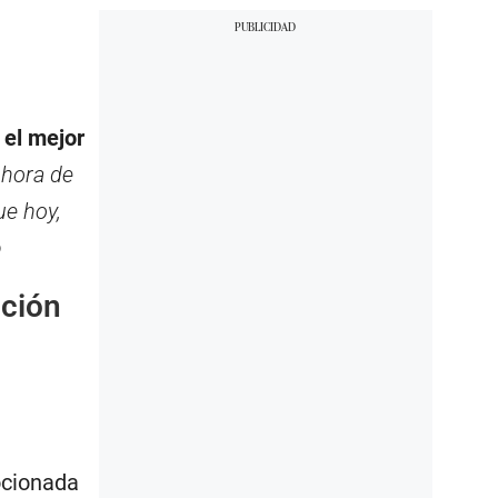
 el mejor
 hora de
ue hoy,
ó
nción
ocionada