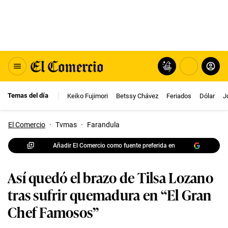
Temas del día
Keiko Fujimori
Betssy Chávez
Feriados
Dólar
J
El Comercio
·
Tvmas
·
Farandula
Añadir El Comercio como fuente preferida en
Así quedó el brazo de Tilsa Lozano
tras sufrir quemadura en “El Gran
Chef Famosos”