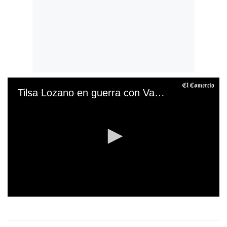
Tilsa Lozano en guerra con Vanessa Terkes
0
s
e
c