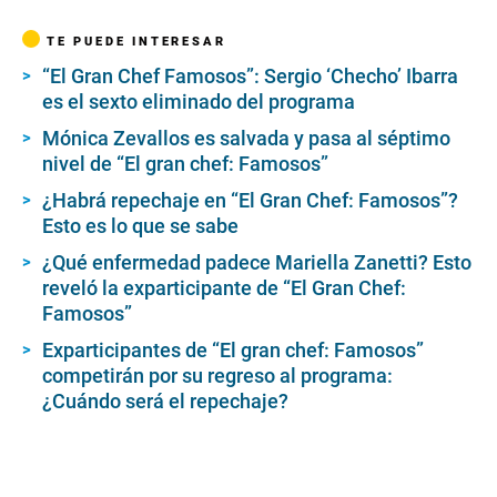
o
n
TE PUEDE INTERESAR
d
s
“El Gran Chef Famosos”: Sergio ‘Checho’ Ibarra
o
es el sexto eliminado del programa
f
4
m
Mónica Zevallos es salvada y pasa al séptimo
i
nivel de “El gran chef: Famosos”
n
u
¿Habrá repechaje en “El Gran Chef: Famosos”?
t
Esto es lo que se sabe
e
s
,
¿Qué enfermedad padece Mariella Zanetti? Esto
4
reveló la exparticipante de “El Gran Chef:
1
Famosos”
s
e
Exparticipantes de “El gran chef: Famosos”
c
o
competirán por su regreso al programa:
n
¿Cuándo será el repechaje?
d
s