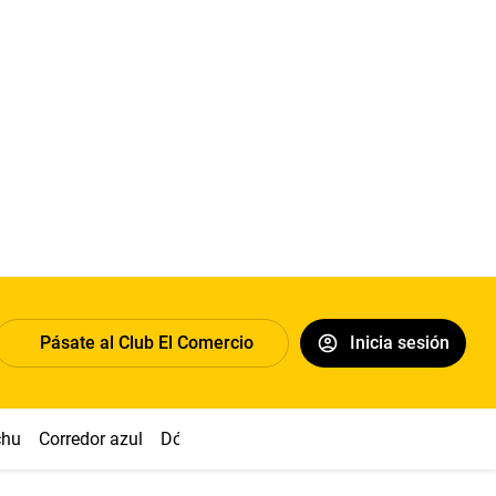
Pásate al Club El Comercio
Inicia sesión
chu
Corredor azul
Dólar
Congreso
Nasca
Acuña
Toled