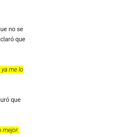
ue no se
aclaró que
 ya me lo
guró que
o mejor.