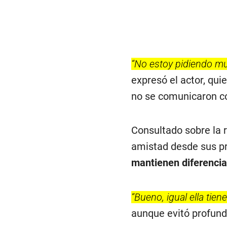
“No estoy pidiendo m
expresó el actor, qui
no se comunicaron con
Consultado sobre la 
amistad desde sus pr
mantienen diferenci
“Bueno, igual ella ti
aunque evitó profund