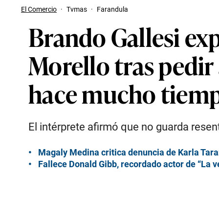
El Comercio
·
Tvmas
·
Farandula
Brando Gallesi ex
Morello tras pedir
hace mucho tiem
El intérprete afirmó que no guarda rese
Magaly Medina critica denuncia de Karla Taraz
Fallece Donald Gibb, recordado actor de “La v