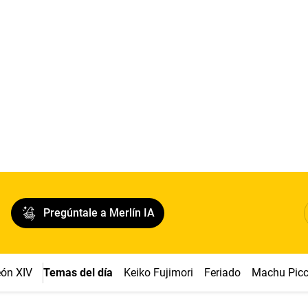
Pregúntale a Merlín IA
ón XIV
Temas del día
Keiko Fujimori
Feriado
Machu Pic