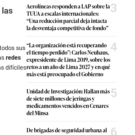
3
Aerolíneas responden a LAP sobre la
 las
TUUA a escalas internacionales:
“Una reducción parcial deja intacta
la desventaja competitiva de fondo”
4
“La organización está recuperando
 todos sus
el tiempo perdido”: Carlos Neuhaus,
las
redes
expresidente de Lima 2019, sobre los
retos a un año de Lima 2027 y en qué
 difíciles
más está preocupado el Gobierno
5
Unidad de Investigación: Hallan más
de siete millones de jeringas y
medicamentos vencidos en Cenares
del Minsa
6
De brigadas de seguridad urbana al