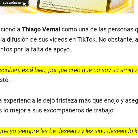
ncionó a
Thiago Vernal
como una de las personas q
la difusión de sus videos en TikTok. No obstante, 
tos por la falta de apoyo.
scriben, está bien, porque creo que no soy su amigo,
stó.
a experiencia le dejó tristeza más que enojo y ase
 lo mejor a sus excompañeros de trabajo.
rque yo siempre les he deseado y les sigo deseando l