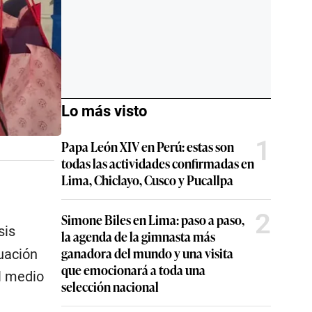
Lo más visto
1
Papa León XIV en Perú: estas son
todas las actividades confirmadas en
Lima, Chiclayo, Cusco y Pucallpa
2
Simone Biles en Lima: paso a paso,
sis
la agenda de la gimnasta más
ganadora del mundo y una visita
tuación
que emocionará a toda una
l medio
selección nacional