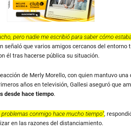
ucho, pero nadie me escribió para saber cómo estab
en señaló que varios amigos cercanos del entorno t
 él tras hacerse pública su situación.
reacción de Merly Morello, con quien mantuvo una
imeros años en televisión, Gallesi aseguró que a
as desde hace tiempo
.
ene problemas conmigo hace mucho tiempo”
, respondió
izar en las razones del distanciamiento.