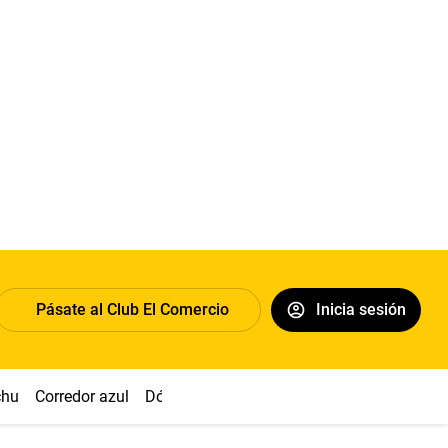
Pásate al Club El Comercio
Inicia sesión
chu
Corredor azul
Dólar
Congreso
Nasca
Acuña
Toled