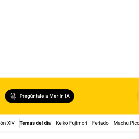
Pregúntale a Merlín IA
ón XIV
Temas del día
Keiko Fujimori
Feriado
Machu Pic