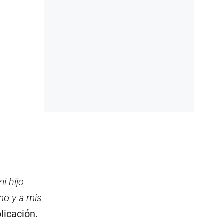
i hijo
mo y a mis
licación.