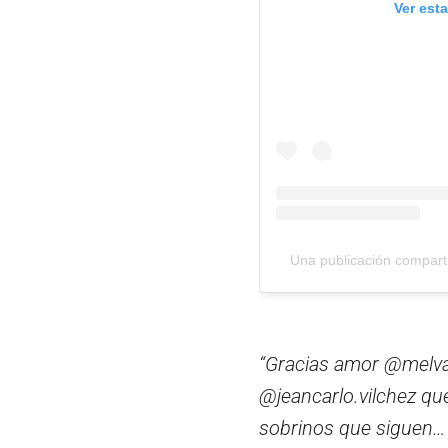
Ver est
Una publicación compartid
“Gracias amor @melva
@jeancarlo.vilchez que
sobrinos que siguen… ¡