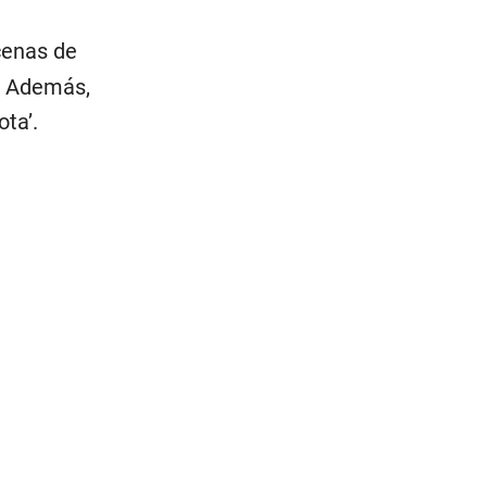
cenas de
. Además,
ta’.