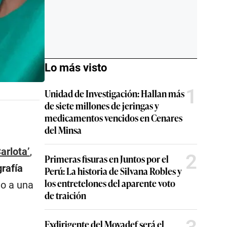
Lo más visto
1
Unidad de Investigación: Hallan más
de siete millones de jeringas y
medicamentos vencidos en Cenares
del Minsa
arlota’
,
2
Primeras fisuras en Juntos por el
grafía
Perú: La historia de Silvana Robles y
los entretelones del aparente voto
do a una
de traición
Exdirigente del Movadef será el