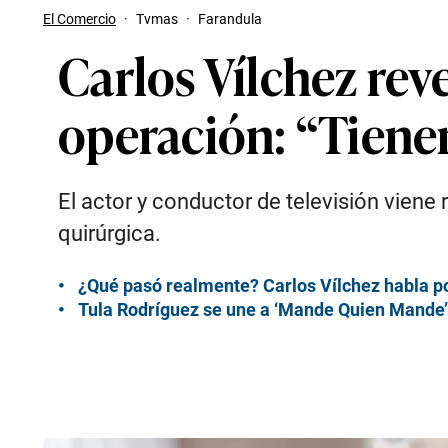
El Comercio
·
Tvmas
·
Farandula
Carlos Vílchez rev
operación: “Tienen
El actor y conductor de televisión vien
quirúrgica.
¿Qué pasó realmente? Carlos Vílchez habla po
Tula Rodríguez se une a ‘Mande Quien Mande’: 