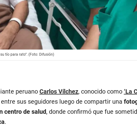
u tío para rato”. (Foto: Difusión)
diante peruano
Carlos Vílchez
, conocido como
‘La C
entre sus seguidores luego de compartir una
foto
n centro de salud
, donde confirmó que fue someti
ca
.