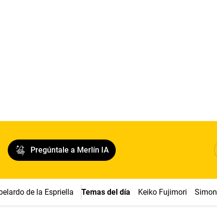
Pregúntale a Merlín IA
belardo de la Espriella
Temas del día
Keiko Fujimori
Simon 