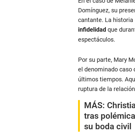
En el caso de Melanie
Domínguez, su presen
cantante. La histori
infidelidad
que durant
espectáculos.
Por su parte, Mary M
el denominado caso d
últimos tiempos. Aqu
ruptura de la relaci
MÁS:
Christi
tras polémica
su boda civil