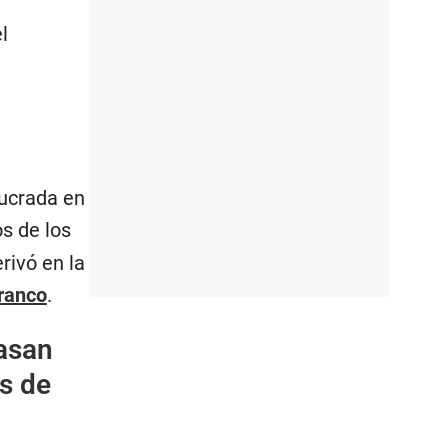
l
lucrada en
s de los
rivó en la
ranco
.
asan
es de