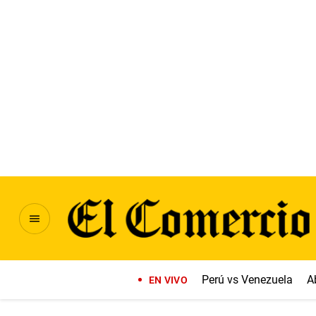
Perú vs Venezuela
A
EN VIVO