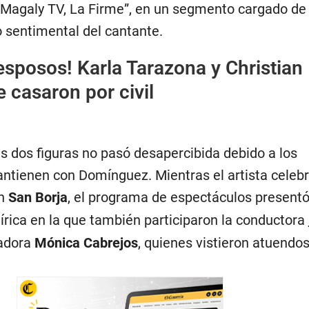
“Magaly TV, La Firme”, en un segmento cargado de
o sentimental del cantante.
esposos! Karla Tarazona y Christian
 casaron por civil
as dos figuras no pasó desapercibida debido a los
tienen con Domínguez. Mientras el artista celeb
en
San Borja
, el programa de espectáculos present
írica en la que también participaron la conductora
cadora
Mónica Cabrejos
, quienes vistieron atuendo