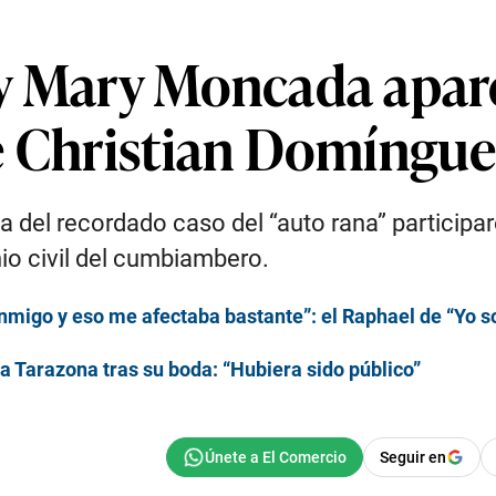
y Mary Moncada apare
e Christian Domíngue
sta del recordado caso del “auto rana” partici
io civil del cumbiambero.
nmigo y eso me afectaba bastante”: el Raphael de “Yo soy
 Tarazona tras su boda: “Hubiera sido público”
Seguir en