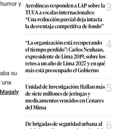
 humor y
3
Aerolíneas responden a LAP sobre la
TUUA a escalas internacionales:
“Una reducción parcial deja intacta
la desventaja competitiva de fondo”
4
“La organización está recuperando
el tiempo perdido”: Carlos Neuhaus,
expresidente de Lima 2019, sobre los
retos a un año de Lima 2027 y en qué
más está preocupado el Gobierno
raba su
ó una
5
Unidad de Investigación: Hallan más
Magaly
de siete millones de jeringas y
medicamentos vencidos en Cenares
s
del Minsa
6
De brigadas de seguridad urbana al