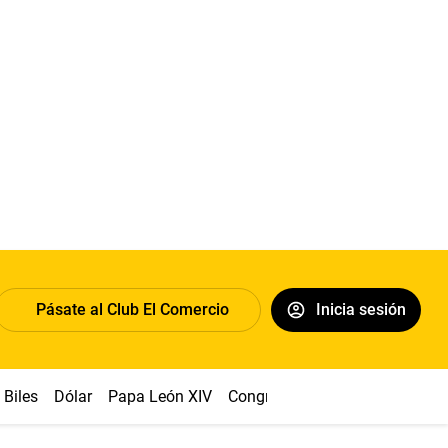
Pásate al Club El Comercio
Inicia sesión
Biles
Dólar
Papa León XIV
Congreso
Machu Picchu
Ab