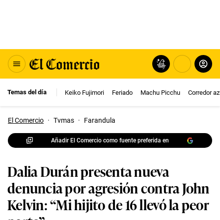
Temas del día
Keiko Fujimori
Feriado
Machu Picchu
Corredor az
El Comercio
·
Tvmas
·
Farandula
Añadir El Comercio como fuente preferida en
Dalia Durán presenta nueva
denuncia por agresión contra John
Kelvin: “Mi hijito de 16 llevó la peor