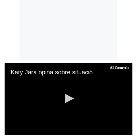
Katy Jara opina sobre situación de Christian Cueva
0