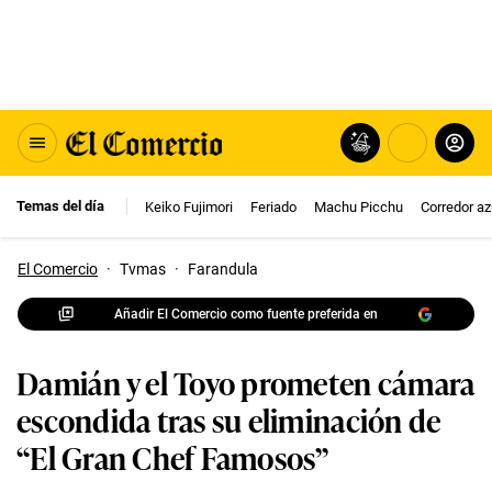
Temas del día
Keiko Fujimori
Feriado
Machu Picchu
Corredor az
El Comercio
·
Tvmas
·
Farandula
Añadir El Comercio como fuente preferida en
Damián y el Toyo prometen cámara
escondida tras su eliminación de
“El Gran Chef Famosos”