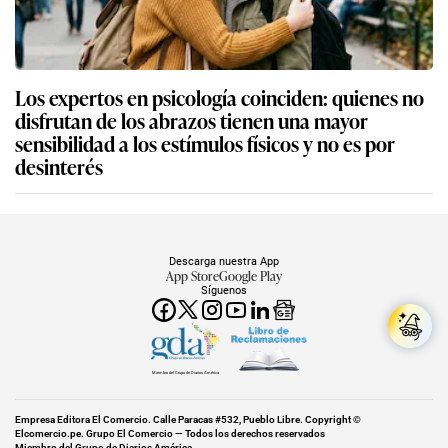
Los expertos en psicología coinciden: quienes no
disfrutan de los abrazos tienen una mayor
sensibilidad a los estímulos físicos y no es por
desinterés
Descarga nuestra App
App Store
Google Play
Síguenos
Miembro del Grupo de Diarios América
Empresa Editora El Comercio. Calle Paracas #532, Pueblo Libre. Copyright ©
Elcomercio.pe. Grupo El Comercio — Todos los derechos reservados
Miembro del Grupo de Diarios América