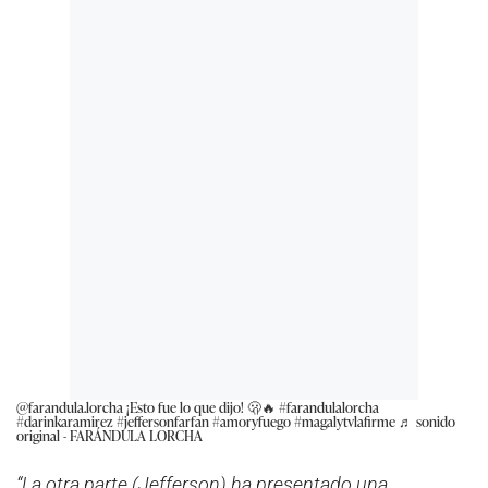
@farandula.lorcha
¡Esto fue lo que dijo! 🫢🔥
#farandulalorcha
#darinkaramirez
#jeffersonfarfan
#amoryfuego
#magalytvlafirme
♬ sonido
original - FARÁNDULA LORCHA
“La otra parte (Jefferson) ha presentado una