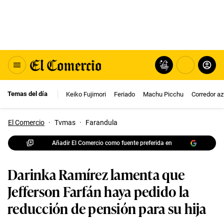
Temas del día
Keiko Fujimori
Feriado
Machu Picchu
Corredor az
El Comercio
·
Tvmas
·
Farandula
Añadir El Comercio como fuente preferida en
Darinka Ramírez lamenta que
Jefferson Farfán haya pedido la
reducción de pensión para su hija