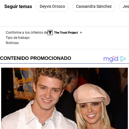
Seguir temas
Deyvis Orosco
Cassandra Sánchez
Jes
Conforme a los criterios de
Tipo de trabajo:
Noticias