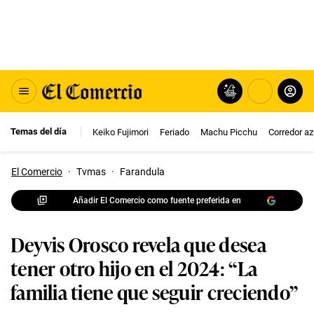
Temas del día
Keiko Fujimori
Feriado
Machu Picchu
Corredor az
El Comercio
·
Tvmas
·
Farandula
Añadir El Comercio como fuente preferida en
Deyvis Orosco revela que desea
tener otro hijo en el 2024: “La
familia tiene que seguir creciendo”