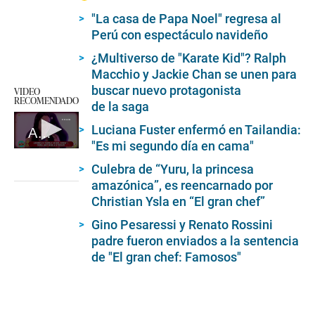
"La casa de Papa Noel" regresa al
Perú con espectáculo navideño
¿Multiverso de "Karate Kid"? Ralph
Macchio y Jackie Chan se unen para
buscar nuevo protagonista
VIDEO
RECOMENDADO
de la saga
Luciana Fuster enfermó en Tailandia:
Asmir arremete contra Janet Barboza
"Es mi segundo día en cama"
0
seconds
Culebra de “Yuru, la princesa
of
amazónica”, es reencarnado por
2
minutes,
Christian Ysla en “El gran chef”
50
seconds
Gino Pesaressi y Renato Rossini
padre fueron enviados a la sentencia
de "El gran chef: Famosos"