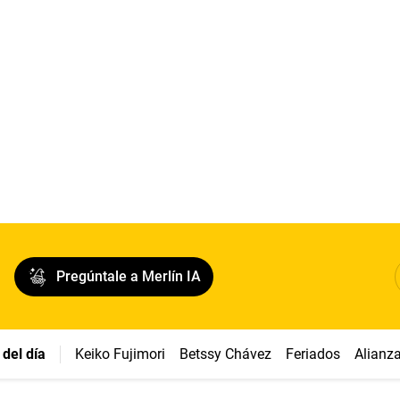
Pregúntale a Merlín IA
del día
Keiko Fujimori
Betssy Chávez
Feriados
Alianz