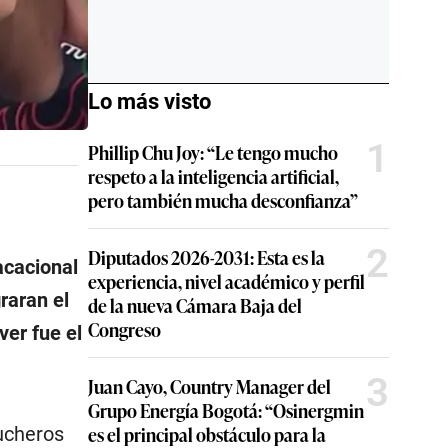
Lo más visto
1
Phillip Chu Joy: “Le tengo mucho
respeto a la inteligencia artificial,
pero también mucha desconfianza”
2
Diputados 2026-2031: Esta es la
acacional
experiencia, nivel académico y perfil
raran el
de la nueva Cámara Baja del
Congreso
er fue el
3
Juan Cayo, Country Manager del
Grupo Energía Bogotá: “Osinergmin
es el principal obstáculo para la
cucheros