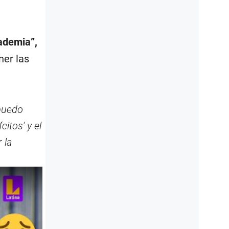
ademia”,
ner las
 puedo
citos’ y el
 la
.