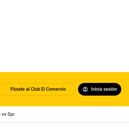
Pásate al Club El Comercio
Inicia sesión
a vs Sport Boys
Jorge Messi
Dólar
Papa León XIV
Congre