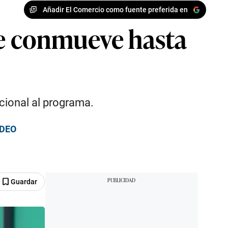
Añadir El Comercio como fuente preferida en
 se conmueve hasta
acional al programa.
IDEO
Guardar