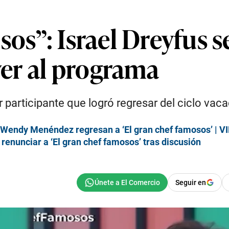
sos”: Israel Dreyfus
lver al programa
cer participante que logró regresar del ciclo vac
 y Wendy Menéndez regresan a ‘El gran chef famosos’ | V
renunciar a ‘El gran chef famosos’ tras discusión
Seguir en