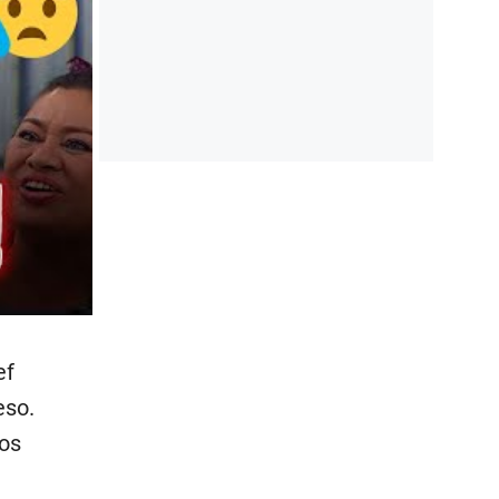
ef
eso.
los