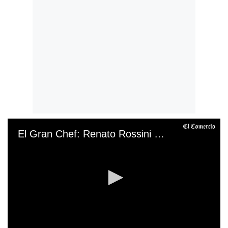
El Gran Chef: Renato Rossini elimina a su hijo y lo despide entre lágrimas y emotivo abrazo.