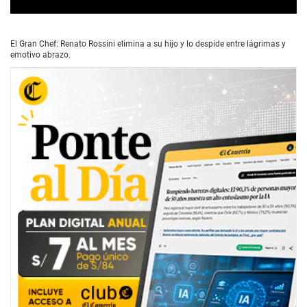
0
s
e
El Gran Chef: Renato Rossini elimina a su hijo y lo despide entre lágrimas y
c
emotivo abrazo.
o
n
d
s
o
f
2
m
i
n
u
t
e
s
,
5
9
s
e
c
o
n
d