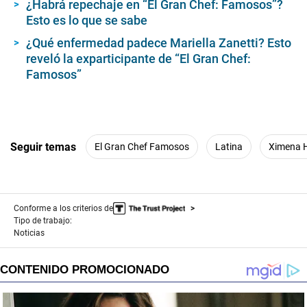
¿Habrá repechaje en “El Gran Chef: Famosos”?
Esto es lo que se sabe
¿Qué enfermedad padece Mariella Zanetti? Esto
reveló la exparticipante de “El Gran Chef:
Famosos”
Seguir temas
El Gran Chef Famosos
Latina
Ximena 
Conforme a los criterios de
Tipo de trabajo:
Noticias