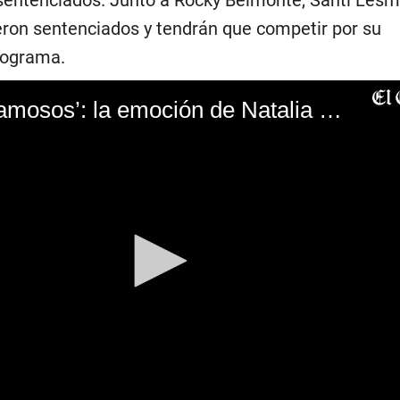
ron sentenciados y tendrán que competir por su
rograma.
‘El gran chef: famosos’: la emoción de Natalia Salas al consagrarse ganadora de la segunda temporada