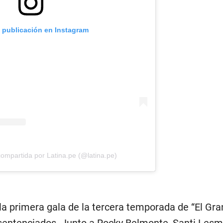
a publicación en Instagram
ompartida por Latina.pe (@latina.pe)
la primera gala de la tercera temporada de “El Gra
entenciados. Junto a Rocky Belmonte, Santi Lesm