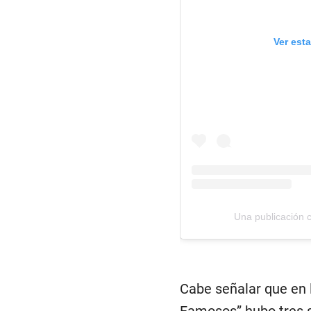
Ver est
Una publicación c
Cabe señalar que en 
Famosos” hubo tres s