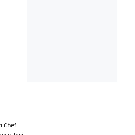
n Chef
es y Josi