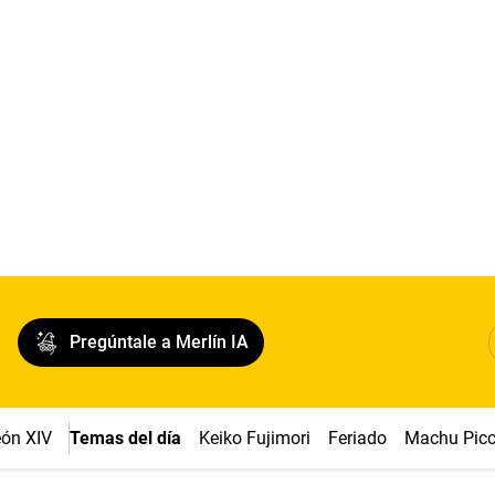
Pregúntale a Merlín IA
ón XIV
Temas del día
Keiko Fujimori
Feriado
Machu Pic