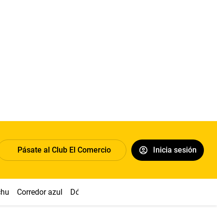
Pásate al Club El Comercio
Inicia sesión
chu
Corredor azul
Dólar
Congreso
Nasca
Acuña
Toled