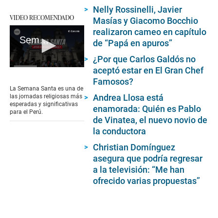
Nelly Rossinelli, Javier
VIDEO RECOMENDADO
Masías y Giacomo Bocchio
realizaron cameo en capítulo
Semana Santa 2024 en Perú: ¿Cuándo inicia y por qué se celebra?
de “Papá en apuros”
¿Por que Carlos Galdós no
aceptó estar en El Gran Chef
0
seconds
Famosos?
of
La Semana Santa es una de
2
Andrea Llosa está
las jornadas religiosas más
minutes,
esperadas y significativas
enamorada: Quién es Pablo
6
para el Perú.
seconds
de Vinatea, el nuevo novio de
la conductora
Christian Domínguez
asegura que podría regresar
a la televisión: “Me han
ofrecido varias propuestas”