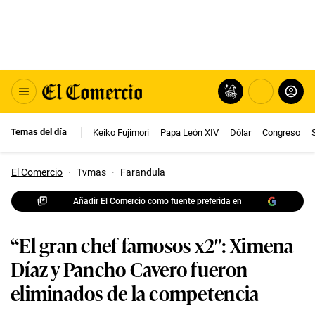
Temas del día
Keiko Fujimori
Papa León XIV
Dólar
Congreso
El Comercio
·
Tvmas
·
Farandula
Añadir El Comercio como fuente preferida en
“El gran chef famosos x2″: Ximena
Díaz y Pancho Cavero fueron
eliminados de la competencia