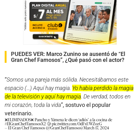
PUEDES VER:
Marco Zunino se ausentó de “El
Gran Chef Famosos”, ¿Qué pasó con el actor?
“
Somos una pareja más sólida. Necesitábamos este
espacio (…) Aquí hay magia.
Yo había perdido la magia
de la televisión y aquí hay magia
. De verdad, todos en
mi corazón, toda la vida
”, sostuvo el popular
veterinario.
❌ELIMINADOS❌ Pancho y Ximena le dicen ‘adiós’ a la cocina de
#ElGranChefFamososX2
🥲
pic.twitter.com/OdFxUWZozG
— El Gran Chef Famosos (@GranChefFamosos)
March 17, 2024