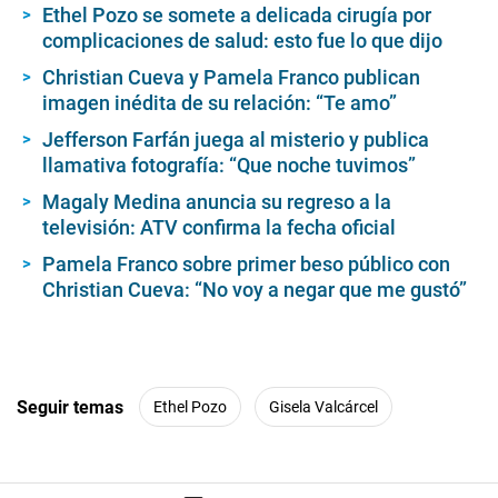
o
Ethel Pozo se somete a delicada cirugía por
f
complicaciones de salud: esto fue lo que dijo
1
m
i
Christian Cueva y Pamela Franco publican
n
imagen inédita de su relación: “Te amo”
u
t
Jefferson Farfán juega al misterio y publica
e
llamativa fotografía: “Que noche tuvimos”
,
1
8
Magaly Medina anuncia su regreso a la
s
televisión: ATV confirma la fecha oficial
e
c
Pamela Franco sobre primer beso público con
o
Christian Cueva: “No voy a negar que me gustó”
n
d
s
Seguir temas
Ethel Pozo
Gisela Valcárcel