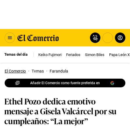
Temas del día
Keiko Fujimori
Feriados
Simon Biles
Papa León X
El Comercio
·
Tvmas
·
Farandula
Añadir El Comercio como fuente preferida en
Ethel Pozo dedica emotivo
mensaje a Gisela Valcárcel por su
cumpleaños: “La mejor”