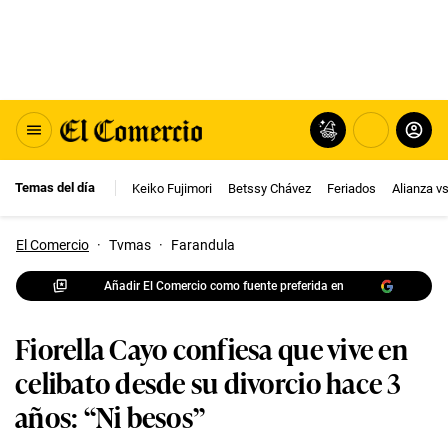
Temas del día
Keiko Fujimori
Betssy Chávez
Feriados
Alianza v
El Comercio
·
Tvmas
·
Farandula
Añadir El Comercio como fuente preferida en
Fiorella Cayo confiesa que vive en
celibato desde su divorcio hace 3
años: “Ni besos”