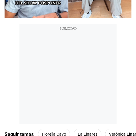
00:00
/
03:43
Seguir temas
Fiorella Cayo
La Linares
Verónica Lina