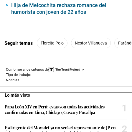
Hija de Melcochita rechaza romance del
humorista con joven de 22 años
Seguir temas
Florcita Polo
Nestor Villanueva
Faránd
Conforme a los criterios de
Tipo de trabajo:
Noticias
Lo más visto
1
Papa León XIV en Perú: estas son todas las actividades
confirmadas en Lima, Chiclayo, Cusco y Pucallpa
2
Exdirigente del Movadef ya no será el representante de JP en