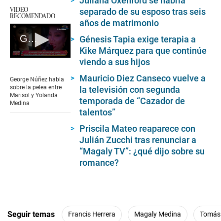
Juliana Oxenford se habría
VIDEO
separado de su esposo tras seis
RECOMENDADO
años de matrimonio
George Núñez habla sobre la pelea entre Marisol y Yolanda Medina
Génesis Tapia exige terapia a
Kike Márquez para que continúe
viendo a sus hijos
0
seconds
of
Mauricio Diez Canseco vuelve a
George Núñez habla
2
sobre la pelea entre
la televisión con segunda
minutes,
Marisol y Yolanda
temporada de “Cazador de
17
Medina
seconds
talentos”
Priscila Mateo reaparece con
Julián Zucchi tras renunciar a
“Magaly TV”: ¿qué dijo sobre su
romance?
Seguir temas
Francis Herrera
Magaly Medina
Tomás