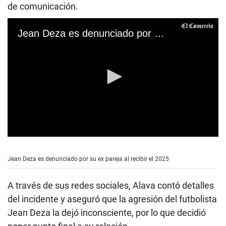
de comunicación.
Jean Deza es denunciado por su ex pareja
0
s
e
Jean Deza es denunciado por su ex pareja al recibir el 2025
c
o
n
A través de sus redes sociales, Alava contó detalles
d
s
del incidente y aseguró que la agresión del futbolista
o
Jean Deza la dejó inconsciente, por lo que decidió
f
1