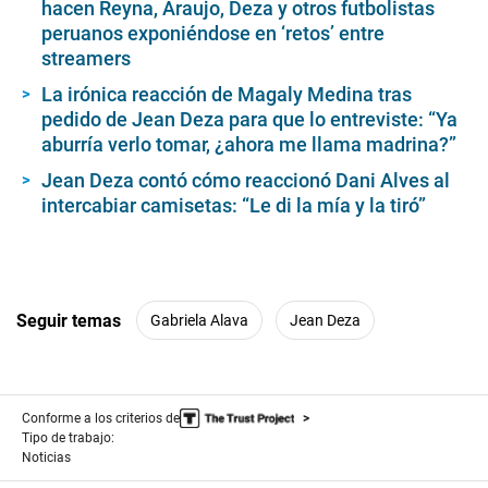
hacen Reyna, Araujo, Deza y otros futbolistas
4
peruanos exponiéndose en ‘retos’ entre
9
s
streamers
e
c
La irónica reacción de Magaly Medina tras
o
pedido de Jean Deza para que lo entreviste: “Ya
n
d
aburría verlo tomar, ¿ahora me llama madrina?”
s
Jean Deza contó cómo reaccionó Dani Alves al
intercabiar camisetas: “Le di la mía y la tiró”
Seguir temas
Gabriela Alava
Jean Deza
Conforme a los criterios de
Tipo de trabajo:
Noticias