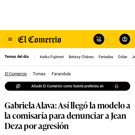
Temas del día
Keiko Fujimori
Betssy Chávez
Feriados
Dólar
J
El Comercio
·
Tvmas
·
Farandula
Añadir El Comercio como fuente preferida en
Gabriela Alava: Así llegó la modelo a
la comisaría para denunciar a Jean
Deza por agresión