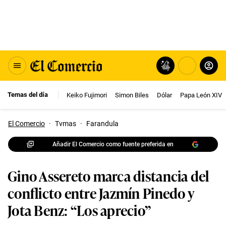
Temas del día
Keiko Fujimori
Simon Biles
Dólar
Papa León XIV
El Comercio
·
Tvmas
·
Farandula
Añadir El Comercio como fuente preferida en
Gino Assereto marca distancia del
conflicto entre Jazmín Pinedo y
Jota Benz: “Los aprecio”