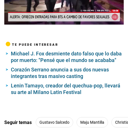
00:00
/
02:09
TE PUEDE INTERESAR
Michael J. Fox desmiente dato falso que lo daba
por muerto: "Pensé que el mundo se acababa"
Corazón Serrano anuncia a sus dos nuevas
integrantes tras masivo casting
Lenin Tamayo, creador del quechua-pop, llevará
su arte al Milano Latin Festival
Seguir temas
Gustavo Salcedo
Maju Mantilla
Christi