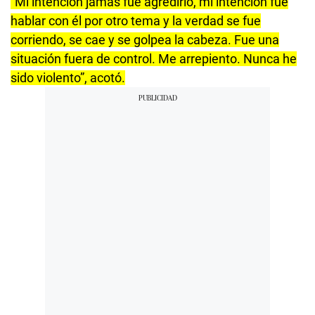
“Mi intención jamás fue agredirlo, mi intención fue
hablar con él por otro tema y la verdad se fue
corriendo, se cae y se golpea la cabeza. Fue una
situación fuera de control. Me arrepiento. Nunca he
sido violento”, acotó.