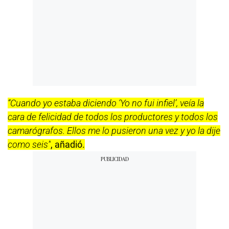
“Cuando yo estaba diciendo ‘Yo no fui infiel’, veía la
cara de felicidad de todos los productores y todos los
camarógrafos. Ellos me lo pusieron una vez y yo la dije
como seis”
, añadió.