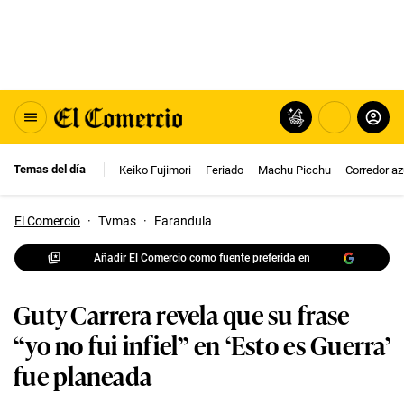
Temas del día
Keiko Fujimori
Feriado
Machu Picchu
Corredor az
El Comercio
·
Tvmas
·
Farandula
Añadir El Comercio como fuente preferida en
Guty Carrera revela que su frase
“yo no fui infiel” en ‘Esto es Guerra’
fue planeada