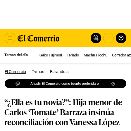
Temas del día
Keiko Fujimori
Feriado
Machu Picchu
Corredor az
El Comercio
·
Tvmas
·
Farandula
Añadir El Comercio como fuente preferida en
“¿Ella es tu novia?”: Hija menor de
Carlos ‘Tomate’ Barraza insinúa
reconciliación con Vanessa López