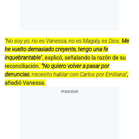
“No soy yo, no es Vanessa, no es Magaly, es Dios.
Me
he vuelto demasiado creyente, tengo una fe
inquebrantable”
, explicó, señalando la razón de su
reconciliación.
“No quiero volver a pasar por
denuncias
, necesito hablar con Carlos por Emiliana”
,
añadió Vanessa.