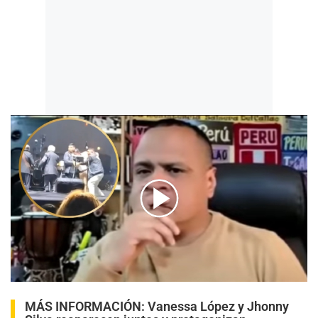
00:00
/
04:45
MÁS INFORMACIÓN:
Vanessa López y Jhonny