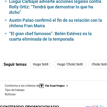
Luigui Carbajal advierte acciones legales contra
e
,
Rolly Ortiz: “Tendrá que demostrar lo que ha
4
dicho”
s
e
Austin Palao confirmó el fin de su relación con la
c
o
chilena Fran Maira
n
d
“El gran chef famosos”: Belén Estévez es la
s
cuarta eliminada de la temporada
Seguir temas
Hugo Sotil
Hugo 'Cholo' Sotil
Cholo Soti
Conforme a los criterios de
Tipo de trabajo:
Noticias