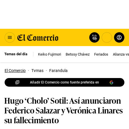
Temas del día
Keiko Fujimori
Betssy Chávez
Feriados
Alianza v
El Comercio
·
Tvmas
·
Farandula
Añadir El Comercio como fuente preferida en
Hugo ‘Cholo’ Sotil: Así anunciaron
Federico Salazar y Verónica Linares
su fallecimiento