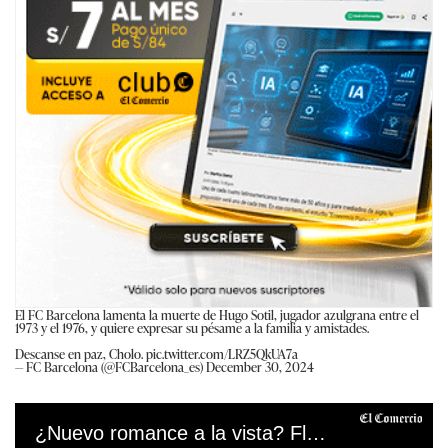
El FC Barcelona lamenta la muerte de Hugo Sotil, jugador azulgrana entre el
1973 y el 1976, y quiere expresar su pésame a la familia y amistades.
Descanse en paz, Cholo.
pic.twitter.com/LRZ5QkUA7a
— FC Barcelona (@FCBarcelona_es)
December 30, 2024
¿Nuevo romance a la vista? Flavia Laos se luce con conocido cirujano de Hollywood