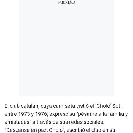
e
s
,
1
7
s
e
c
o
n
d
s
El club catalán, cuya camiseta vistió el ‘Cholo’ Sotil
entre 1973 y 1976, expresó su “pésame a la familia y
amistades” a través de sus redes sociales.
“Descanse en paz, Cholo”, escribió el club en su