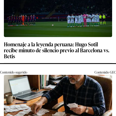
Homenaje a la leyenda peruana: Hugo Sotil
recibe minuto de silencio previo al Barcelona vs.
Betis
Contenido sugerido
Contenido
GEC