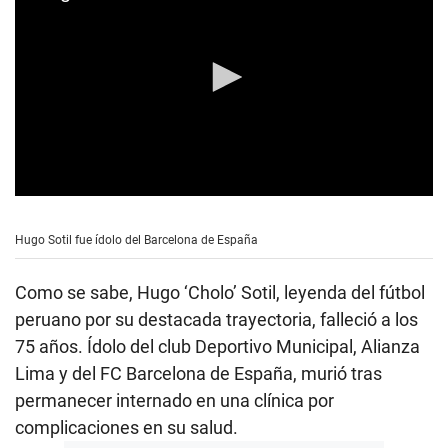
0
s
e
Hugo Sotil fue ídolo del Barcelona de España
c
o
n
Como se sabe, Hugo ‘Cholo’ Sotil, leyenda del fútbol
d
s
peruano por su destacada trayectoria, falleció a los
o
75 años. Ídolo del club Deportivo Municipal, Alianza
f
3
Lima y del FC Barcelona de España, murió tras
m
i
permanecer internado en una clínica por
n
complicaciones en su salud.
u
t