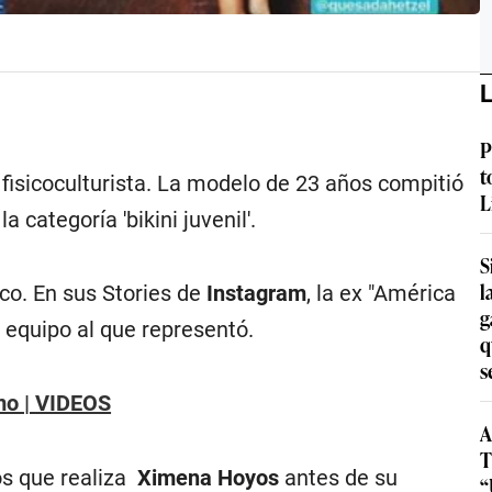
L
P
t
fisicoculturista. La modelo de 23 años compitió
L
 categoría 'bikini juvenil'.
S
l
co.
En sus Stories de
Instagram
, la ex "América
g
 equipo al que representó.
q
s
mo | VIDEOS
A
T
os que realiza
Ximena Hoyos
antes de su
“