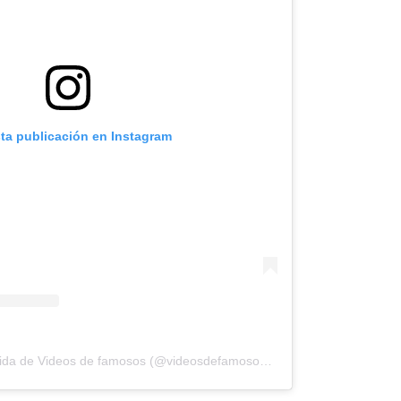
sta publicación en Instagram
Una publicación compartida de Videos de famosos (@videosdefamosos1234)
el
10 Feb, 2019 a