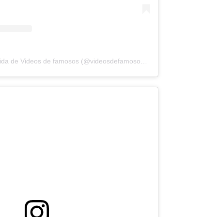
Una publicación compartida de Videos de famosos (@videosdefamosos1234)
el
10 Feb, 2019 a