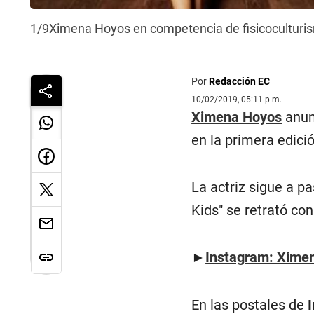
1/9
Ximena Hoyos en competencia de fisicoculturi
Por
Redacción EC
10/02/2019, 05:11 p.m.
Ximena Hoyos
anun
en la primera edició
La actriz sigue a pa
Kids" se retrató co
►
Instagram: Ximen
En las postales de
I