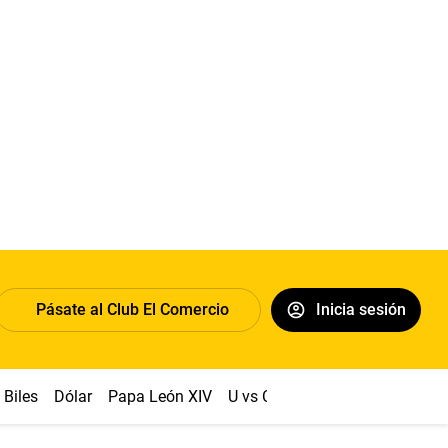
Pásate al Club El Comercio
Inicia sesión
Biles
Dólar
Papa León XIV
U vs Cristal
Congreso
Mach