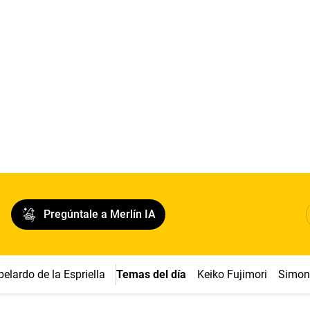
Pregúntale a Merlín IA
belardo de la Espriella
Temas del día
Keiko Fujimori
Simon 