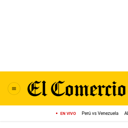
Perú vs Venezuela
A
EN VIVO