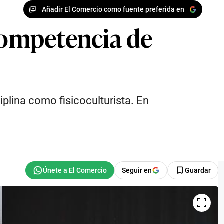
Añadir El Comercio como fuente preferida en
competencia de
iplina como fisicoculturista. En
Seguir en
Guardar