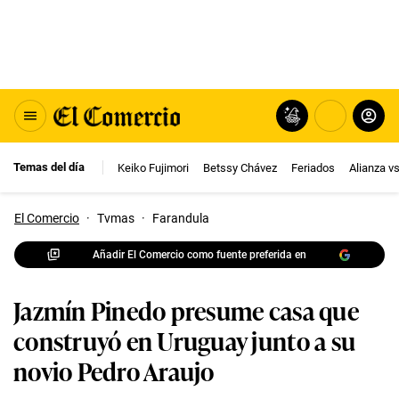
Temas del día
Keiko Fujimori
Betssy Chávez
Feriados
Alianza v
El Comercio
·
Tvmas
·
Farandula
Añadir El Comercio como fuente preferida en
Jazmín Pinedo presume casa que
construyó en Uruguay junto a su
novio Pedro Araujo