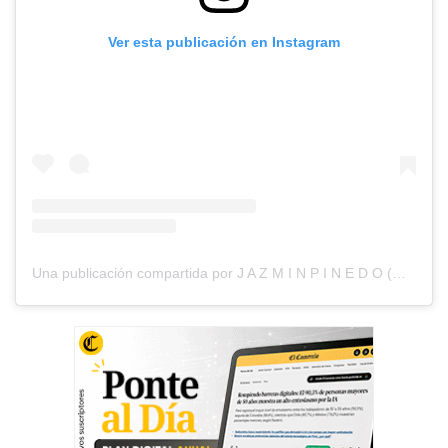
Ver esta publicación en Instagram
Una publicación compartida por J A Z M I N P I N E D O (@jazminpinedo)