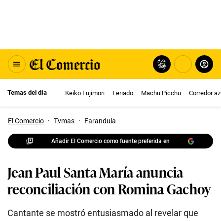
Temas del día
Keiko Fujimori
Feriado
Machu Picchu
Corredor az
El Comercio
·
Tvmas
·
Farandula
Añadir El Comercio como fuente preferida en
Jean Paul Santa María anuncia
reconciliación con Romina Gachoy
Cantante se mostró entusiasmado al revelar que