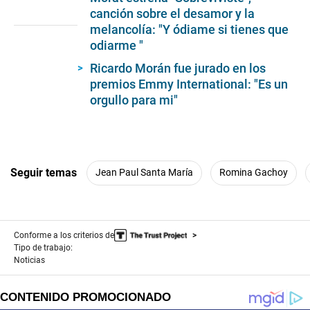
seconds
canción sobre el desamor y la
of
melancolía: "Y ódiame si tienes que
3
minutes,
odiarme "
4
seconds
Ricardo Morán fue jurado en los
premios Emmy International: "Es un
orgullo para mi"
Seguir temas
Jean Paul Santa María
Romina Gachoy
Conforme a los criterios de
Tipo de trabajo:
Noticias