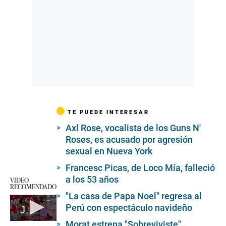
TE PUEDE INTERESAR
Axl Rose, vocalista de los Guns N'
Roses, es acusado por agresión
sexual en Nueva York
Francesc Picas, de Loco Mía, falleció
a los 53 años
VIDEO
RECOMENDADO
"La casa de Papa Noel" regresa al
Perú con espectáculo navideño
Jean Paul dice que no le prohibió a Romina viajar
Morat estrena "Sobreviviste",
0