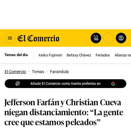
Temas del día
Keiko Fujimori
Betssy Chávez
Feriados
Alianza v
El Comercio
·
Tvmas
·
Farandula
Añadir El Comercio como fuente preferida en
Jefferson Farfán y Christian Cueva
niegan distanciamiento: “La gente
cree que estamos peleados”