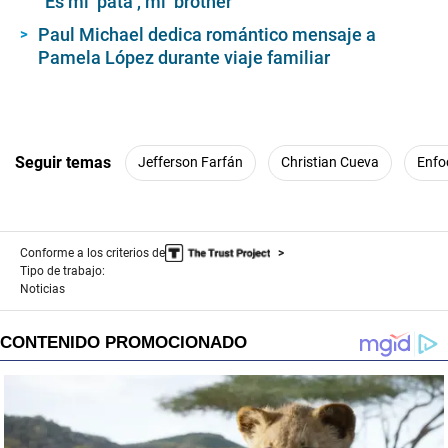
“Es mi ‘pata’, mi ‘brother’”
Paul Michael dedica romántico mensaje a
Pamela López durante viaje familiar
Seguir temas
Jefferson Farfán
Christian Cueva
Enfo
Conforme a los criterios de
Tipo de trabajo:
Noticias