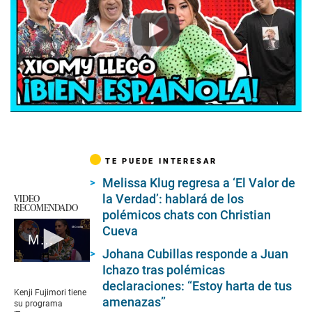
Play
TE PUEDE INTERESAR
Melissa Klug regresa a ‘El Valor de
la Verdad’: hablará de los
VIDEO
RECOMENDADO
polémicos chats con Christian
Cueva
María Pía Copello visitó a Kenji Fujimori y habló de Magaly Medina
Johana Cubillas responde a Juan
0
Ichazo tras polémicas
seconds
declaraciones: “Estoy harta de tus
of
Kenji Fujimori tiene
3
amenazas”
su programa
minutes,