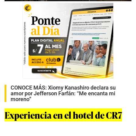
0
s
e
c
o
n
d
s
o
f
1
m
i
n
u
t
e
,
CONOCE MÁS:
Xiomy Kanashiro declara su
1
amor por Jefferson Farfán: “Me encanta mi
4
moreno”
s
e
c
Experiencia en el hotel de CR7
o
n
d
s