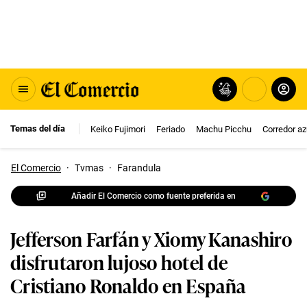
Temas del día
Keiko Fujimori
Feriado
Machu Picchu
Corredor az
El Comercio
·
Tvmas
·
Farandula
Añadir El Comercio como fuente preferida en
Jefferson Farfán y Xiomy Kanashiro
disfrutaron lujoso hotel de
Cristiano Ronaldo en España