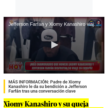
Jefferson Farfán y Xiomy Kanashiro viajaron a Europa
0
s
MÁS INFORMACIÓN:
Padre de Xiomy
e
Kanashiro le da su bendición a Jefferson
c
o
Farfán tras una conversación clave
n
d
Xiomy Kanashiro y su queja
s
o