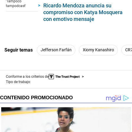
'Tampoco
46
Ricardo Mendoza anuncia su
tampodcast'
seconds
compromiso con Katya Mosquera
con emotivo mensaje
Seguir temas
Jefferson Farfán
Xiomy Kanashiro
CR
Conforme a los criterios de
Tipo de trabajo: