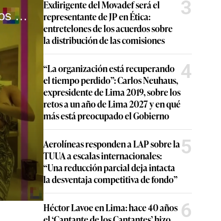
3
Exdirigente del Movadef será el
Jefferson Farfán y Xiomy Kanashiro son captados juntos en la playa
representante de JP en Ética:
entretelones de los acuerdos sobre
la distribución de las comisiones
4
“La organización está recuperando
el tiempo perdido”: Carlos Neuhaus,
expresidente de Lima 2019, sobre los
retos a un año de Lima 2027 y en qué
más está preocupado el Gobierno
5
Aerolíneas responden a LAP sobre la
TUUA a escalas internacionales:
“Una reducción parcial deja intacta
la desventaja competitiva de fondo”
6
Héctor Lavoe en Lima: hace 40 años
el ‘Cantante de los Cantantes’ hizo