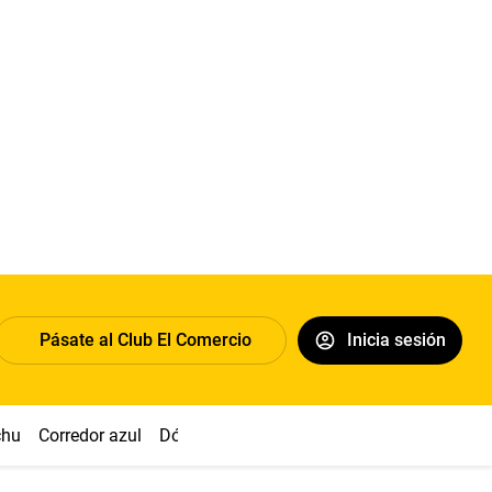
Pásate al Club El Comercio
Inicia sesión
chu
Corredor azul
Dólar
Congreso
Nasca
Acuña
Toled