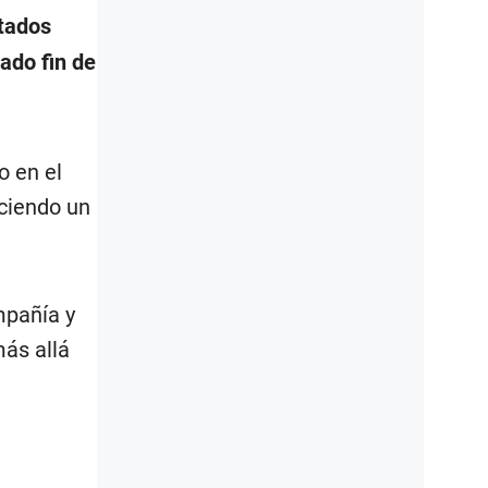
tados
ado fin de
o en el
uciendo un
mpañía y
más allá