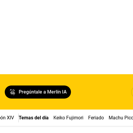
Pregúntale a Merlín IA
ón XIV
Temas del día
Keiko Fujimori
Feriado
Machu Pic