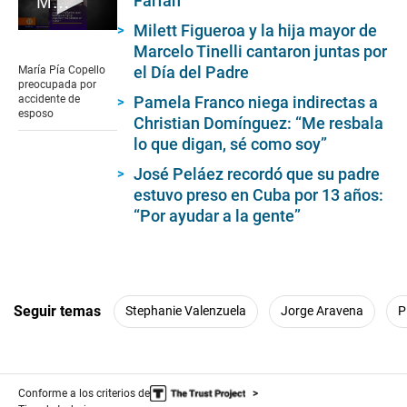
Farfán
María Pía Copello preocupada por accidente de esposo
Milett Figueroa y la hija mayor de
0
Marcelo Tinelli cantaron juntas por
seconds
of
el Día del Padre
María Pía Copello
1
preocupada por
minute,
Pamela Franco niega indirectas a
accidente de
10
esposo
Christian Domínguez: “Me resbala
seconds
lo que digan, sé como soy”
José Peláez recordó que su padre
estuvo preso en Cuba por 13 años:
“Por ayudar a la gente”
Seguir temas
Stephanie Valenzuela
Jorge Aravena
P
Conforme a los criterios de