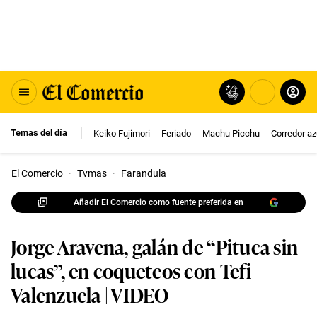
Temas del día
Keiko Fujimori
Feriado
Machu Picchu
Corredor az
El Comercio
·
Tvmas
·
Farandula
Añadir El Comercio como fuente preferida en
Jorge Aravena, galán de “Pituca sin
lucas”, en coqueteos con Tefi
Valenzuela | VIDEO