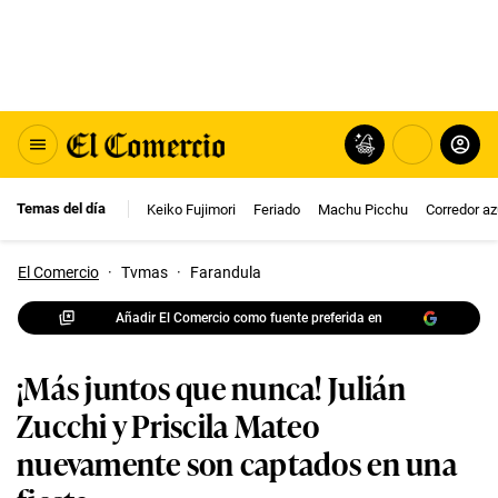
Temas del día
Keiko Fujimori
Feriado
Machu Picchu
Corredor az
El Comercio
·
Tvmas
·
Farandula
Añadir El Comercio como fuente preferida en
¡Más juntos que nunca! Julián
Zucchi y Priscila Mateo
nuevamente son captados en una