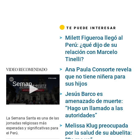
TE PUEDE INTERESAR
Milett Figueroa llegó al
Perú: ¿qué dijo de su
relación con Marcelo
Tinelli?
Ana Paula Consorte revela
VIDEO RECOMENDADO
que no tiene niñera para
Semana Santa 2024 en Perú: ¿Cuándo inicia y por qué se celebra?
sus hijos
Jesús Barco es
amenazado de muerte:
0
“Hago un llamado a las
seconds
autoridades”
of
La Semana Santa es una de las
2
jornadas religiosas más
Melissa Klug preocupada
minutes,
esperadas y significativas para
6
por la salud de su abuelita:
el Perú.
seconds