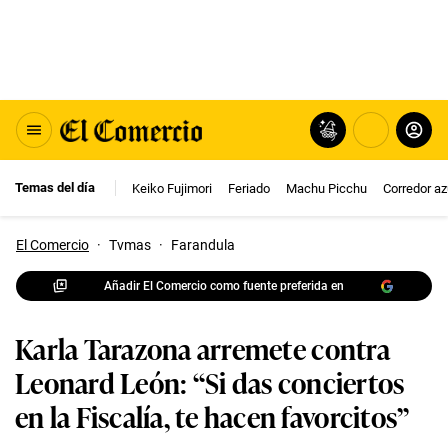
Temas del día
Keiko Fujimori
Feriado
Machu Picchu
Corredor az
El Comercio
·
Tvmas
·
Farandula
Añadir El Comercio como fuente preferida en
Karla Tarazona arremete contra
Leonard León: “Si das conciertos
en la Fiscalía, te hacen favorcitos”