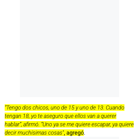
“Tengo dos chicos, uno de 15 y uno de 13. Cuando
tengan 18, yo te aseguro que ellos van a querer
hablar”, afirmó. “Uno ya se me quiere escapar, ya quiere
decir muchísimas cosas”
, agregó
.