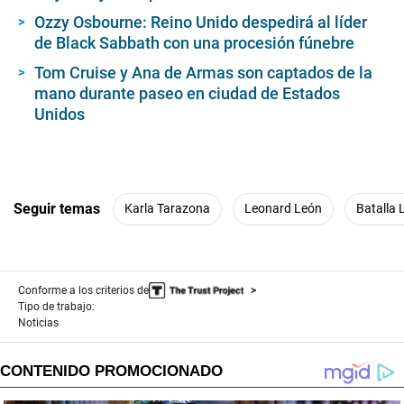
Ozzy Osbourne: Reino Unido despedirá al líder
de Black Sabbath con una procesión fúnebre
Tom Cruise y Ana de Armas son captados de la
mano durante paseo en ciudad de Estados
Unidos
Seguir temas
Karla Tarazona
Leonard León
Batalla 
Conforme a los criterios de
Tipo de trabajo:
Noticias