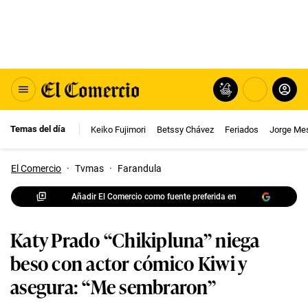
Temas del día
Keiko Fujimori
Betssy Chávez
Feriados
Jorge Me
El Comercio
·
Tvmas
·
Farandula
Añadir El Comercio como fuente preferida en
Katy Prado “Chikipluna” niega
beso con actor cómico Kiwi y
asegura: “Me sembraron”