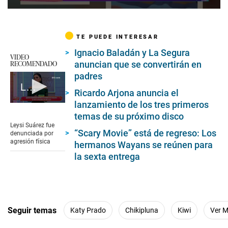
0
s
e
c
TE PUEDE INTERESAR
o
Ignacio Baladán y La Segura
n
VIDEO
d
RECOMENDADO
anuncian que se convertirán en
s
padres
o
f
Leysi Suárez: Entrevista parte 7
Ricardo Arjona anuncia el
1
m
lanzamiento de los tres primeros
0
i
seconds
temas de su próximo disco
n
of
Leysi Suárez fue
u
4
“Scary Movie” está de regreso: Los
denunciada por
t
minutes,
agresión física
e
hermanos Wayans se reúnen para
5
,
seconds
la sexta entrega
3
6
s
e
c
o
n
Seguir temas
Katy Prado
Chikipluna
Kiwi
Ver 
d
s