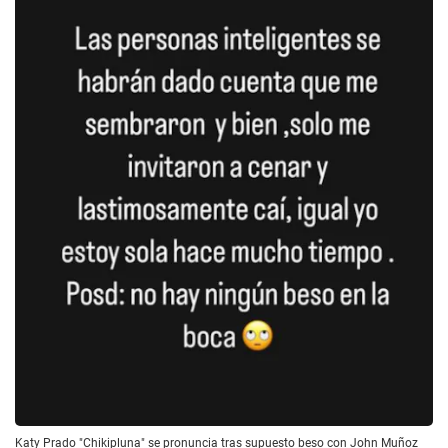
Katy Prado "Chikipluna" se pronuncia tras supuesto beso con John Muñoz