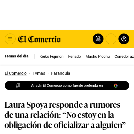
Temas del día
Keiko Fujimori
Feriado
Machu Picchu
Corredor az
El Comercio
·
Tvmas
·
Farandula
Añadir El Comercio como fuente preferida en
Laura Spoya responde a rumores
de una relación: “No estoy en la
obligación de oficializar a alguien”