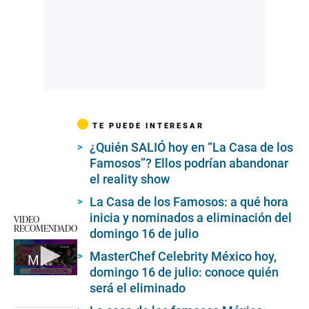
TE PUEDE INTERESAR
¿Quién SALIÓ hoy en “La Casa de los
Famosos”? Ellos podrían abandonar
el reality show
La Casa de los Famosos: a qué hora
inicia y nominados a eliminación del
VIDEO
RECOMENDADO
domingo 16 de julio
MasterChef Celebrity México hoy,
Michelle Soifer sobre su polémica con Leslie Shaw
domingo 16 de julio: conoce quién
0
será el eliminado
seconds
of