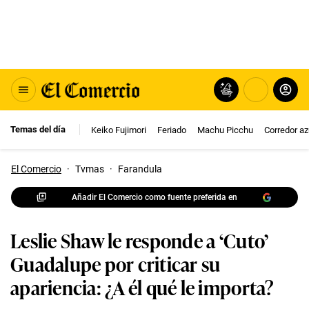
Temas del día
Keiko Fujimori
Feriado
Machu Picchu
Corredor az
El Comercio
·
Tvmas
·
Farandula
Añadir El Comercio como fuente preferida en
Leslie Shaw le responde a ‘Cuto’
Guadalupe por criticar su
apariencia: ¿A él qué le importa?