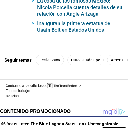
La casa de los famosos México:
1
minute,
Nicola Porcella cuenta detalles de su
12
relación con Angie Arizaga
seconds
Inauguran la primera estatua de
Usain Bolt en Estados Unidos
Seguir temas
Leslie Shaw
Cuto Guadalupe
Amor Y F
Conforme a los criterios de
Tipo de trabajo:
Noticias