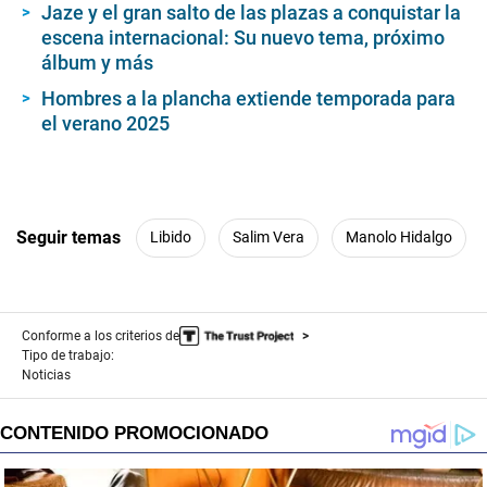
Jaze y el gran salto de las plazas a conquistar la
o
n
escena internacional: Su nuevo tema, próximo
d
álbum y más
s
Hombres a la plancha extiende temporada para
el verano 2025
Seguir temas
Libido
Salim Vera
Manolo Hidalgo
Conforme a los criterios de
Tipo de trabajo:
Noticias